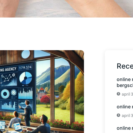
Rece
online
bergsc
april 
online
april 
online