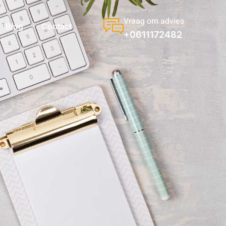
Vraag om advies
Blog
Contact
+0611172482