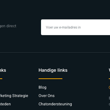
en direct
nks
Handige links
Blog
keting Strategie
Over Ons
steden
Chatondersteuning