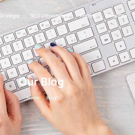
Strategie
SEO Uitbesteden
Prijzen
Over Ons
Our Blog
Home
Blog