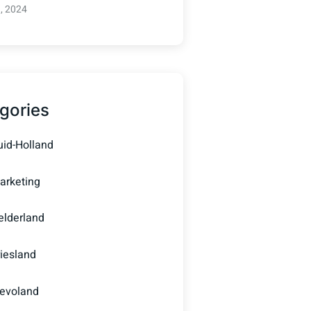
3, 2024
gories
uid-Holland
arketing
elderland
riesland
levoland