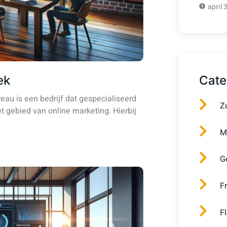
april 
ek
Cate
au is een bedrijf dat gespecialiseerd
Z
t gebied van online marketing. Hierbij
M
G
F
F