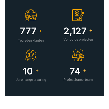
1,090
3,005
+
+
Voltooide projecten
Tevreden klanten
14
105
+
+
Jarenlange ervaring
Professioneel team