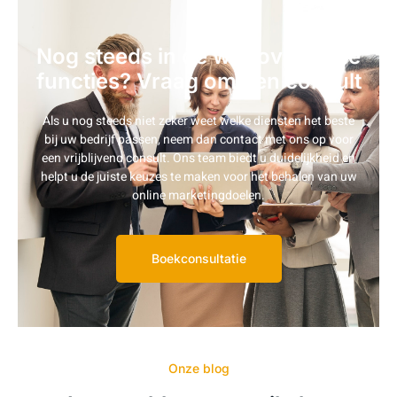
Nog steeds in de war over onze
functies? Vraag om een ​​consult
Als u nog steeds niet zeker weet welke diensten het beste
bij uw bedrijf passen, neem dan contact met ons op voor
een vrijblijvend consult. Ons team biedt u duidelijkheid en
helpt u de juiste keuzes te maken voor het behalen van uw
online marketingdoelen.
Boekconsultatie
Onze blog