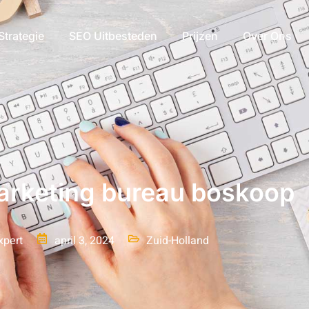
Strategie
SEO Uitbesteden
Prijzen
Over Ons
arketing bureau boskoop
xpert
april 3, 2024
Zuid-Holland