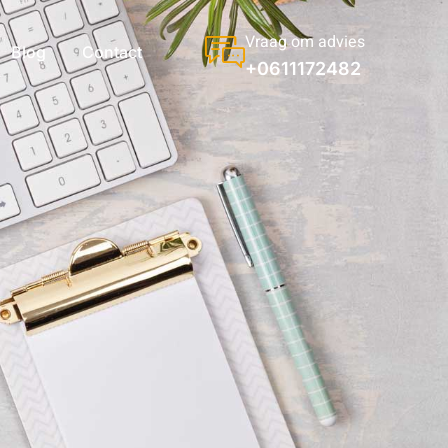
Vraag om advies
Blog
Contact
+0611172482