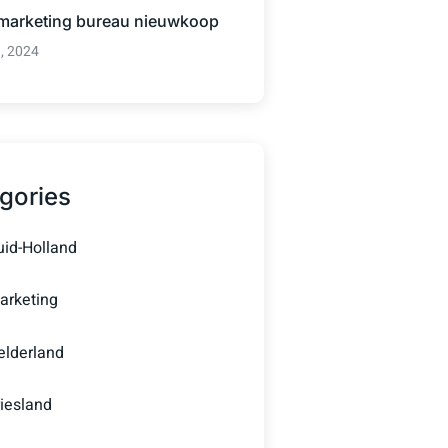
 marketing bureau nieuwkoop
3, 2024
gories
uid-Holland
arketing
elderland
riesland