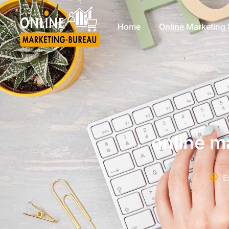
Home
Online Marketing 
online m
E