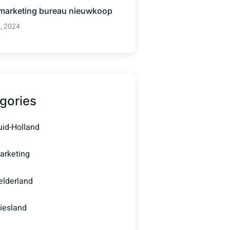
 marketing bureau nieuwkoop
3, 2024
gories
uid-Holland
arketing
elderland
riesland