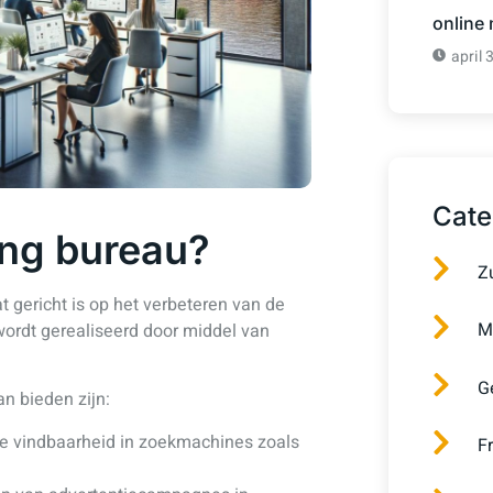
online
april 
Cate
ing bureau?
Z
t gericht is op het verbeteren van de
M
wordt gerealiseerd door middel van
G
n bieden zijn:
de vindbaarheid in zoekmachines zoals
F