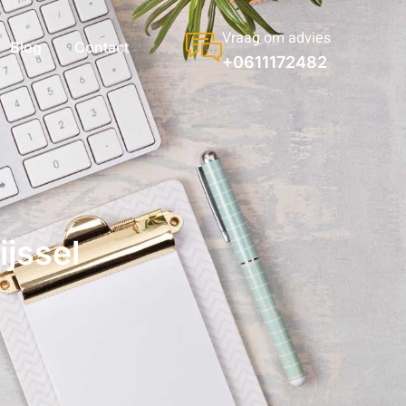
Vraag om advies
Blog
Contact
+0611172482
ijssel