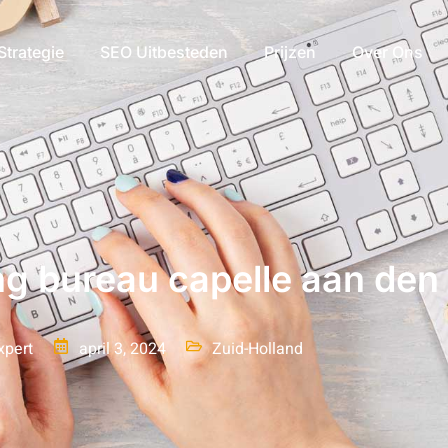
Strategie
SEO Uitbesteden
Prijzen
Over Ons
g bureau capelle aan den 
xpert
april 3, 2024
Zuid-Holland