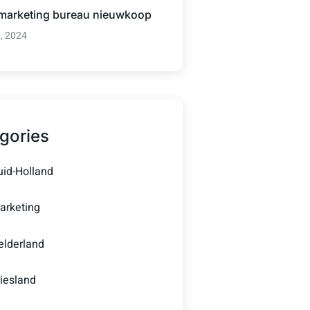
 marketing bureau nieuwkoop
3, 2024
gories
uid-Holland
arketing
elderland
riesland