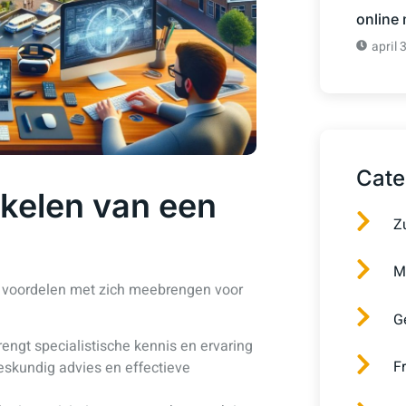
online
april 
Cate
akelen van een
Z
M
n voordelen met zich meebrengen voor
G
engt specialistische kennis en ervaring
F
deskundig advies en effectieve