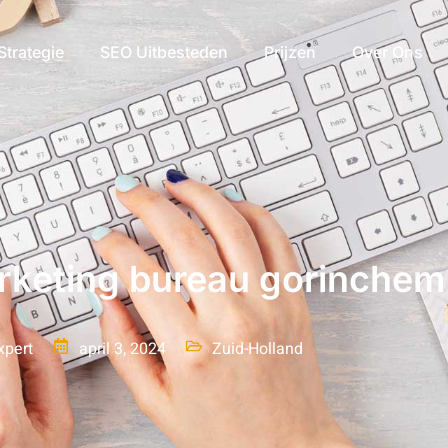
Strategie
SEO Uitbesteden
Prijzen
Over Ons
rketing bureau gorinchem
xpert
april 3, 2024
Zuid-Holland