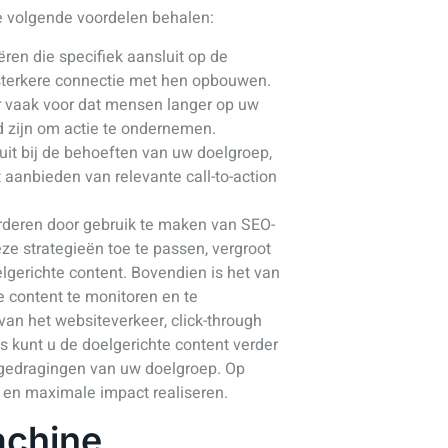
de volgende voordelen behalen:
ren die specifiek aansluit op de
 sterkere connectie met hen opbouwen.
r vaak voor dat mensen langer op uw
d zijn om actie te ondernemen.
uit bij de behoeften van uw doelgroep,
 aanbieden van relevante call-to-action
orderen door gebruik te maken van SEO-
e strategieën toe te passen, vergroot
elgerichte content. Bovendien is het van
e content te monitoren en te
van het websiteverkeer, click-through
 kunt u de doelgerichte content verder
 gedragingen van uw doelgroep. Op
en en maximale impact realiseren.
achine