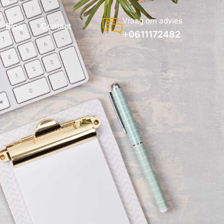
Vraag om advies
Blog
Contact
+0611172482