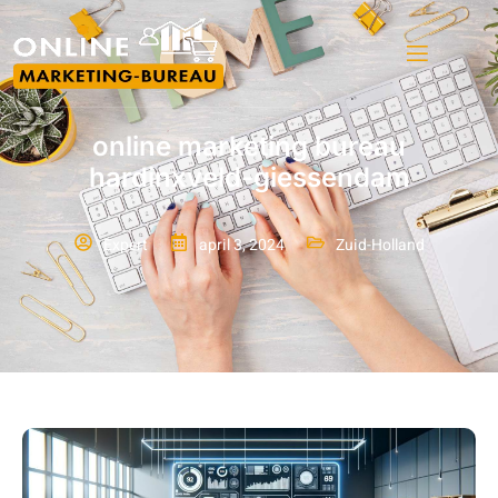
online marketing bureau
hardinxveld-giessendam
Expert
april 3, 2024
Zuid-Holland