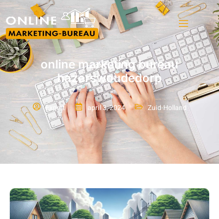
online marketing bureau
hazerswoudedorp
Expert
april 3, 2024
Zuid-Holland