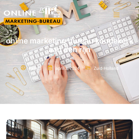
online marketing bureau koudekerk
aan den rijn
Expert
april 3, 2024
Zuid-Holland