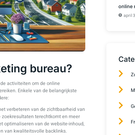
online
april 
Cate
keting bureau?
Z
de activiteiten om de online
M
reiken. Enkele van de belangrijkste
dere:
G
het verbeteren van de zichtbaarheid van
e zoekresultaten terechtkomt en meer
F
t optimaliseren van de website-inhoud,
n van kwaliteitsvolle backlinks.