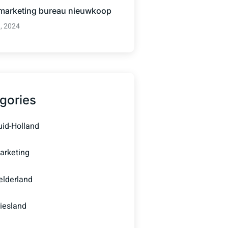
 marketing bureau nieuwkoop
3, 2024
gories
uid-Holland
arketing
elderland
riesland