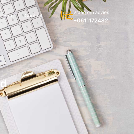
Vraag om advies
Blog
Contact
+0611172482
nd