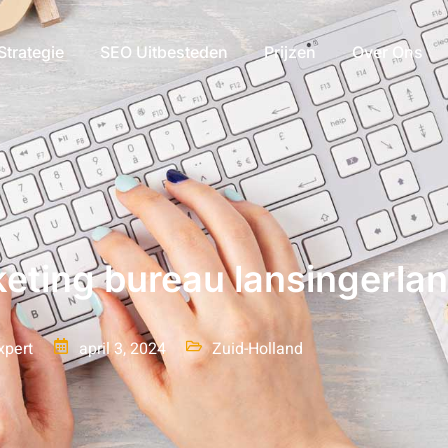
Strategie
SEO Uitbesteden
Prijzen
Over Ons
keting bureau lansingerla
xpert
april 3, 2024
Zuid-Holland