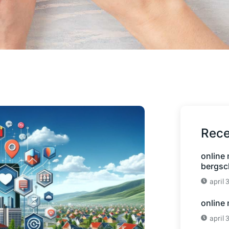
Rece
online
bergsc
april 
online
april 