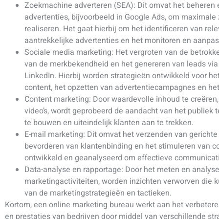
Zoekmachine adverteren (SEA): Dit omvat het beheren 
advertenties, bijvoorbeeld in Google Ads, om maximale 
realiseren. Het gaat hierbij om het identificeren van re
aantrekkelijke advertenties en het monitoren en aanp
Sociale media marketing: Het vergroten van de betrokke
van de merkbekendheid en het genereren van leads via
LinkedIn. Hierbij worden strategieën ontwikkeld voor h
content, het opzetten van advertentiecampagnes en het
Content marketing: Door waardevolle inhoud te creëren,
video’s, wordt geprobeerd de aandacht van het publiek te
te bouwen en uiteindelijk klanten aan te trekken.
E-mail marketing: Dit omvat het verzenden van gericht
bevorderen van klantenbinding en het stimuleren van co
ontwikkeld en geanalyseerd om effectieve communicati
Data-analyse en rapportage: Door het meten en analyser
marketingactiviteiten, worden inzichten verworven die k
van de marketingstrategieën en tactieken.
Kortom, een online marketing bureau werkt aan het verbeteren
en prestaties van bedrijven door middel van verschillende st