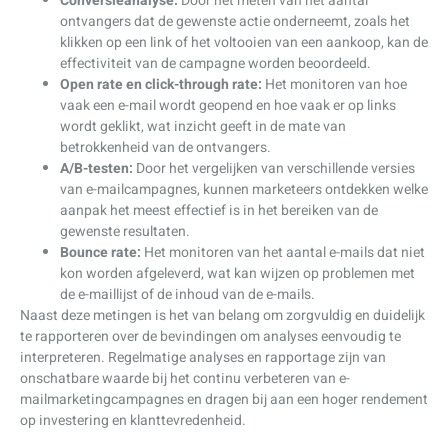
Conversieanalyse:
Door het meten van het aantal
ontvangers dat de gewenste actie onderneemt, zoals het
klikken op een link of het voltooien van een aankoop, kan de
effectiviteit van de campagne worden beoordeeld.
Open rate en click-through rate:
Het monitoren van hoe
vaak een e-mail wordt geopend en hoe vaak er op links
wordt geklikt, wat inzicht geeft in de mate van
betrokkenheid van de ontvangers.
A/B-testen:
Door het vergelijken van verschillende versies
van e-mailcampagnes, kunnen marketeers ontdekken welke
aanpak het meest effectief is in het bereiken van de
gewenste resultaten.
Bounce rate:
Het monitoren van het aantal e-mails dat niet
kon worden afgeleverd, wat kan wijzen op problemen met
de e-maillijst of de inhoud van de e-mails.
Naast deze metingen is het van belang om zorgvuldig en duidelijk
te rapporteren over de bevindingen om analyses eenvoudig te
interpreteren. Regelmatige analyses en rapportage zijn van
onschatbare waarde bij het continu verbeteren van e-
mailmarketingcampagnes en dragen bij aan een hoger rendement
op investering en klanttevredenheid.