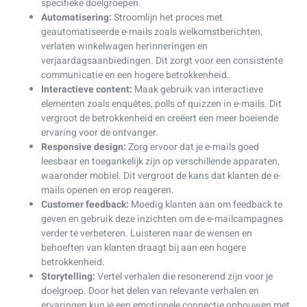
specifieke doelgroepen.
Automatisering:
Stroomlijn het proces met
geautomatiseerde e-mails zoals welkomstberichten,
verlaten winkelwagen herinneringen en
verjaardagsaanbiedingen. Dit zorgt voor een consistente
communicatie en een hogere betrokkenheid.
Interactieve content:
Maak gebruik van interactieve
elementen zoals enquêtes, polls of quizzen in e-mails. Dit
vergroot de betrokkenheid en creëert een meer boeiende
ervaring voor de ontvanger.
Responsive design:
Zorg ervoor dat je e-mails goed
leesbaar en toegankelijk zijn op verschillende apparaten,
waaronder mobiel. Dit vergroot de kans dat klanten de e-
mails openen en erop reageren.
Customer feedback:
Moedig klanten aan om feedback te
geven en gebruik deze inzichten om de e-mailcampagnes
verder te verbeteren. Luisteren naar de wensen en
behoeften van klanten draagt bij aan een hogere
betrokkenheid.
Storytelling:
Vertel verhalen die resonerend zijn voor je
doelgroep. Door het delen van relevante verhalen en
ervaringen kun je een emotionele connectie opbouwen met