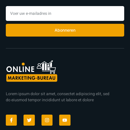
Abonneren
Lorem ipsum dolor sit amet, consectet adipiscing elit, sed
do eiusmod tempor incididunt ut labore et dolore