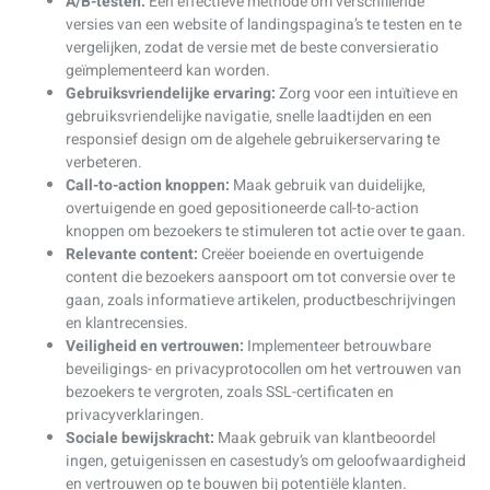
A/B-testen:
Een effectieve methode om verschillende
versies van een website of landingspagina’s te testen en te
vergelijken, zodat de versie met de beste conversieratio
geïmplementeerd kan worden.
Gebruiksvriendelijke ervaring:
Zorg voor een intuïtieve en
gebruiksvriendelijke navigatie, snelle laadtijden en een
responsief design om de algehele gebruikerservaring te
verbeteren.
Call-to-action knoppen:
Maak gebruik van duidelijke,
overtuigende en goed gepositioneerde call-to-action
knoppen om bezoekers te stimuleren tot actie over te gaan.
Relevante content:
Creëer boeiende en overtuigende
content die bezoekers aanspoort om tot conversie over te
gaan, zoals informatieve artikelen, productbeschrijvingen
en klantrecensies.
Veiligheid en vertrouwen:
Implementeer betrouwbare
beveiligings- en privacyprotocollen om het vertrouwen van
bezoekers te vergroten, zoals SSL-certificaten en
privacyverklaringen.
Sociale bewijskracht:
Maak gebruik van klantbeoordel
ingen, getuigenissen en casestudy’s om geloofwaardigheid
en vertrouwen op te bouwen bij potentiële klanten.