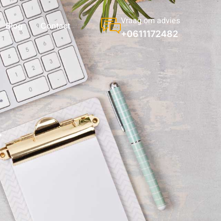
Vraag om advies
Blog
Contact
+0611172482
r