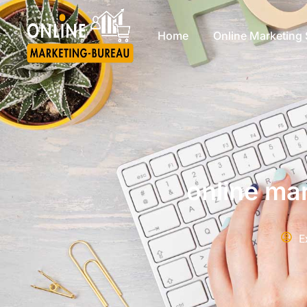
Home
Online Marketing 
online ma
E