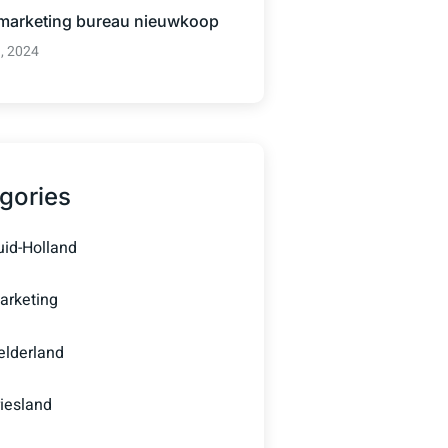
 marketing bureau nieuwkoop
3, 2024
gories
uid-Holland
arketing
elderland
riesland