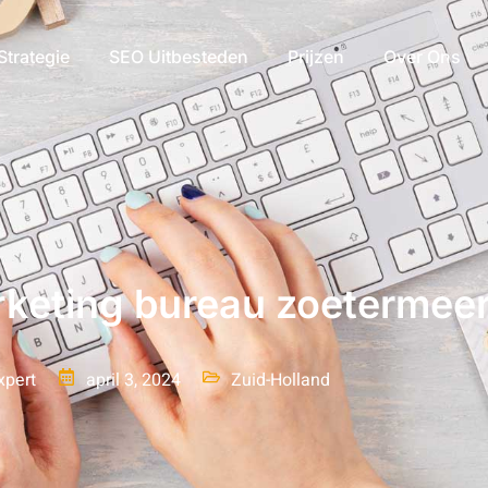
Strategie
SEO Uitbesteden
Prijzen
Over Ons
rketing bureau zoetermee
xpert
april 3, 2024
Zuid-Holland