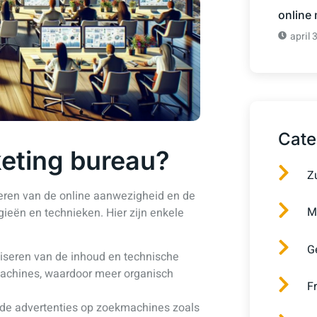
online
april 
Cate
keting bureau?
Z
teren van de online aanwezigheid en de
M
gieën en technieken. Hier zijn enkele
G
iseren van de inhoud en technische
machines, waardoor meer organisch
F
de advertenties op zoekmachines zoals